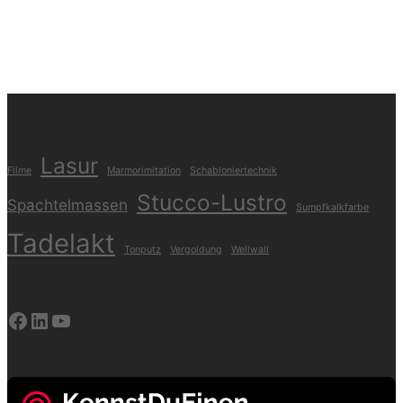
Lasur
Filme
Marmorimitation
Schabloniertechnik
Stucco-Lustro
Spachtelmassen
Sumpfkalkfarbe
Tadelakt
Tonputz
Vergoldung
Wellwall
Facebook
LinkedIn
YouTube